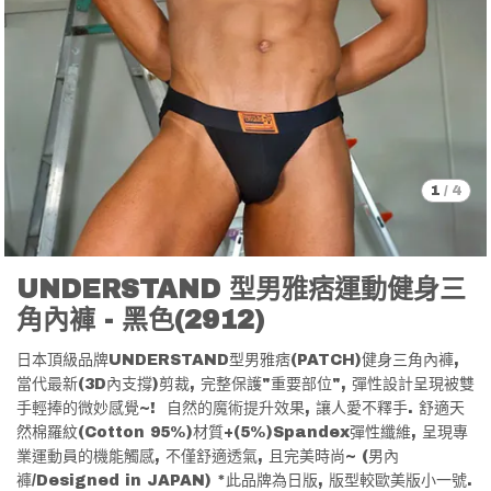
1
/
4
UNDERSTAND 型男雅痞運動健身三
角內褲 - 黑色(2912)
日本頂級品牌UNDERSTAND型男雅痞(PATCH)健身三角內褲,
當代最新(3D內支撐)剪裁, 完整保護"重要部位", 彈性設計呈現被雙
手輕捧的微妙感覺~! 自然的魔術提升效果, 讓人愛不釋手. 舒適天
然棉羅紋(Cotton 95%)材質+(5%)Spandex彈性纖維, 呈現專
業運動員的機能觸感, 不僅舒適透氣, 且完美時尚~ (男內
褲/Designed in JAPAN) *此品牌為日版, 版型較歐美版小一號.