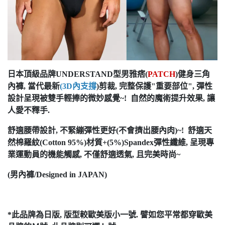
日本頂級品牌UNDERSTAND型男雅痞(
PATCH
)健身三角
內褲, 當代最新
(3D內支撐
)剪裁, 完整保護"重要部位", 彈性
設計呈現被雙手輕捧的微妙感覺~! 自然的魔術提升效果, 讓
人愛不釋手.
舒適腰帶設計, 不緊繃彈性更好(不會擠出腰內肉)~! 舒適天
然棉羅紋(Cotton 95%)材質+(5%)Spandex彈性纖維, 呈現專
業運動員的機能觸感, 不僅舒適透氣, 且完美時尚~
(男內褲/Designed in JAPAN)
*此品牌為日版, 版型較歐美版小一號. 譬如您平常都穿歐美