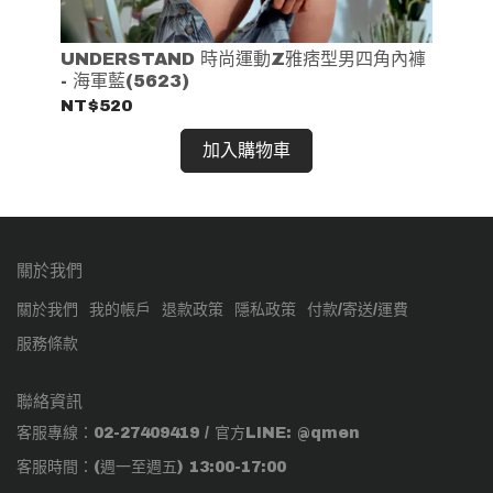
藍色
UNDERSTAND 時尚運動Z雅痞型男四角內褲
U
- 海軍藍(5623)
- 
NT$520
NT
加入購物車
關於我們
關於我們
我的帳戶
退款政策
隱私政策
付款/寄送/運費
服務條款
聯絡資訊
客服專線：02-27409419 / 官方LINE: @qmen
客服時間：(週一至週五) 13:00-17:00