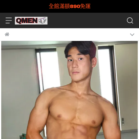
全館滿額890免運