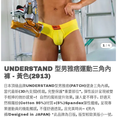
1
/
4
UNDERSTAND 型男雅痞運動三角內
褲 - 黃色(2913)
日本頂級品牌UNDERSTAND型男雅痞(PATCH)健身三角內褲,
當代最新(3D內支撐)剪裁, 完整保護"重要部位", 彈性設計呈現被雙
手輕捧的微妙感覺~! 自然的魔術提升效果, 讓人愛不釋手. 舒適天
然棉羅紋(Cotton 95%)材質+(5%)Spandex彈性纖維, 呈現專
業運動員的機能觸感, 不僅舒適透氣, 且完美時尚~ (男內
褲/Designed in JAPAN) *此品牌為日版, 版型較歐美版小一號.