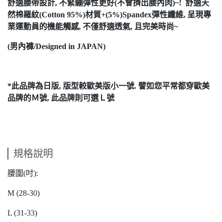
舒適腰帶設計, 不緊繃彈性更好(不會擠出腰內肉)~! 舒適天
然棉羅紋(Cotton 95%)材質+(5%)Spandex彈性纖維, 呈現專
業運動員的機能觸感, 不僅舒適透氣, 且完美時尚~
(男內褲/Designed in JAPAN)
*此品牌為日版, 版型較歐美版小一號. 譬如您平常都穿歐美
品牌的Ｍ號, 此品牌則可選Ｌ號
規格說明
腰圍(吋):
M (28-30)
L (31-33)