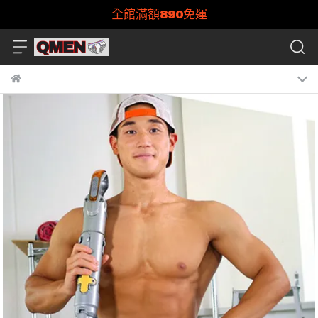
全館滿額890免運