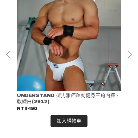
UNDERSTAND 型男雅痞運動健身三角內褲 -
U
教練白(2912)
灰藍
 -
NT$490
NT
加入購物車