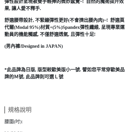
彈性設計呈現被雙手輕捧的微妙感覺~! 自然的魔術提升效
果, 讓人愛不釋手.
舒適腰帶設計, 不緊繃彈性更好(不會擠出腰內肉)~! 舒適莫
代爾(Modal 95%)材質+(5%)Spandex彈性纖維, 呈現專業運
動員的機能觸感, 不僅舒適透氣, 且彈性十足!
(男內褲/Designed in JAPAN)
*此品牌為日版, 版型較歐美版小一號. 譬如您平常穿歐美品
牌的Ｍ號, 此品牌則可選Ｌ號
規格說明
腰圍(吋):