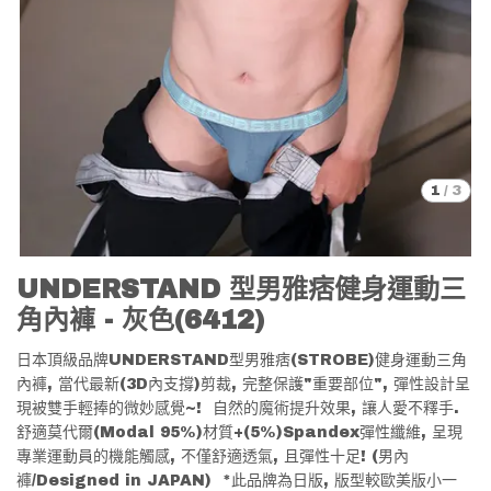
1
/
3
UNDERSTAND 型男雅痞健身運動三
角內褲 - 灰色(6412)
日本頂級品牌UNDERSTAND型男雅痞(STROBE)健身運動三角
內褲, 當代最新(3D內支撐)剪裁, 完整保護"重要部位", 彈性設計呈
現被雙手輕捧的微妙感覺~! 自然的魔術提升效果, 讓人愛不釋手.
舒適莫代爾(Modal 95%)材質+(5%)Spandex彈性纖維, 呈現
專業運動員的機能觸感, 不僅舒適透氣, 且彈性十足! (男內
褲/Designed in JAPAN) *此品牌為日版, 版型較歐美版小一