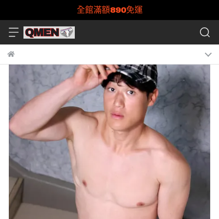
全館滿額890免運