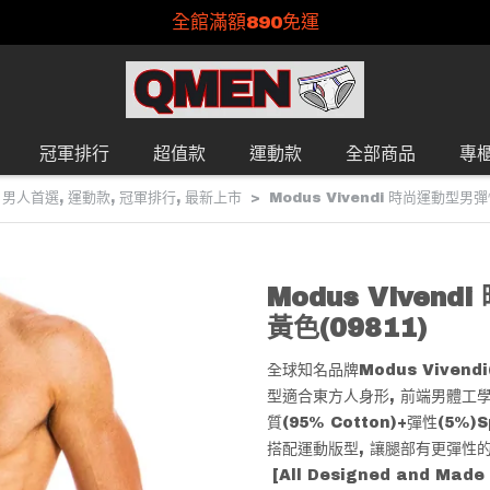
全館滿額890免運
冠軍排行
超值款
運動款
全部商品
專
,
男人首選
,
運動款
,
冠軍排行
,
最新上市
Modus Vivendi 時尚運動型男彈
Modus Viven
黃色(09811)
全球知名品牌Modus Viven
型適合東方人身形, 前端男體工學
質(95% Cotton)+彈性(5%
搭配運動版型, 讓腿部有更彈性的
[All Designed and Made