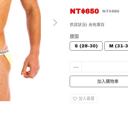
NT$650
NT$980
供貨狀況:
尚有庫存
腰圍
S (28-30)
M (31-3
加入購物車
加入最愛