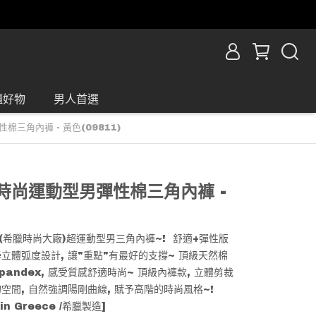
櫃好物
男人首選
性棉三角內褲 - 黃色(09811)
di 時尚運動型男彈性棉三角內褲 -
di(希臘時尚大廠)超運動型男三角內褲~! 舒適+彈性版
立體弧度設計, 讓"重點"有最好的支撐~ 頂級天然棉
)Spandex, 感受質感舒適時尚~ 頂級內褲款, 立體剪裁
空間, 自然強調陽剛曲線, 賦予高階的時尚風格~!
 in Greece /希臘製造]