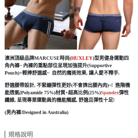
澳洲頂級品牌MARCUSE時尚(
HUXLEY
)型男健身運動四
角內褲~ 內褲的重點部位呈現
加強提升
(Supportive
Pouch)
+輕捧舒適感
~ 自然的魔術效果, 讓人愛不釋手.
舒適腰帶設計, 不緊繃彈性更好(不會擠出腰內肉)~! 進階機
能透氣(Polyamide 75%)材質+超高比例(25%)
Spandex
彈性
纖維, 呈現專業運動員的機能觸感, 舒適且彈性十足!
(男內褲/Designed in Australia)
規格說明