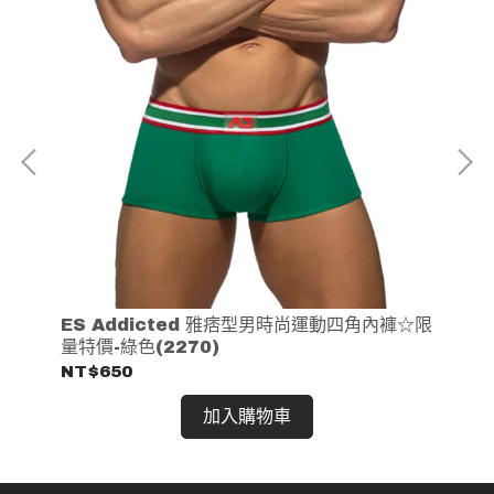
ES Addicted 雅痞型男時尚運動四角內褲☆限
E
量特價-綠色(2270)
量特
NT$650
NT
加入購物車