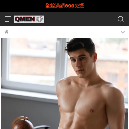
全館滿額890免運