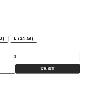
3)
L (34-36)
立即購買