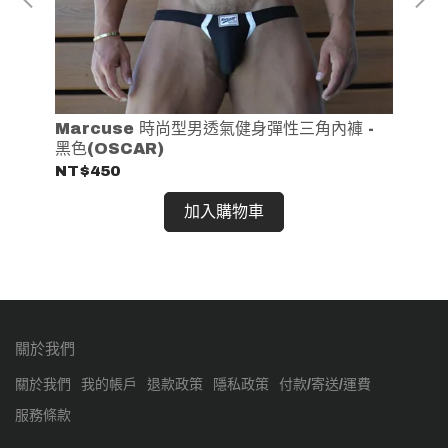
Marcuse 時尚型男透氣健身彈性三角內褲 -
M
黑色(OSCAR)
(H
 -
NT$450
NT
加入購物車
關於我們
關於我們
我的帳戶
退款政策
隱私政策
付款/寄送/運費
服務條款