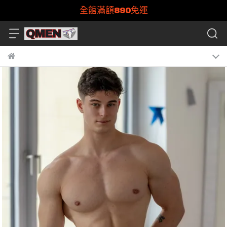
全館滿額890免運