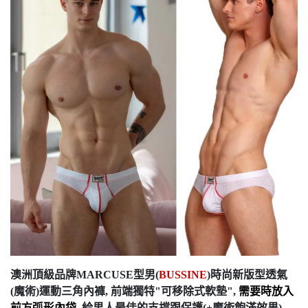
澳洲頂級品牌MARCUSE型男(
BUSSINE
)時尚新版型透氣
(魔術)運動三角內褲, 前端獨特"可移除式軟墊",
需要時放入
前方弧形內袋
, 給男人最佳的支撐跟保護(+魔術飽滿效果).