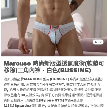
1
/
2
Marcuse 時尚新版型透氣魔術(軟墊可
移除)三角內褲 - 白色(BUSSINE)
澳洲頂級品牌MARCUSE型男(BUSSINE)時尚新版型透氣(魔術)
運動三角內褲, 前端獨特"可移除式軟墊", 需要時放入前方弧形內
袋, 給男人最佳的支撐跟保護(+魔術飽滿效果). 新版型設計即便拿
掉軟墊也有3D支撐效果, 內褲下方有彈性車線讓"重點"感受輕捧舒
適的支撐感~ 頂級透氣(Nylone 87%)材質+高比例
(13%)Spandex彈性纖維, 呈現專業運動員的機能觸感, 不僅高階