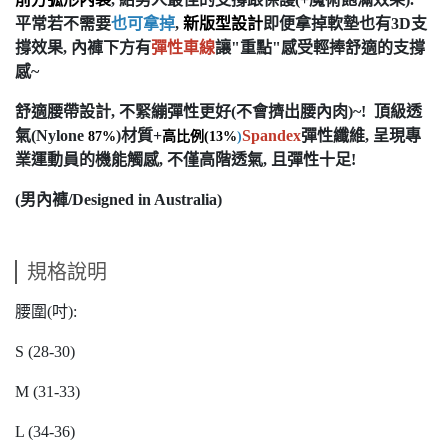
平常若不需要
也可拿掉
,
新版型設計
即便拿掉軟墊也有3D支
撐效果, 內褲下方有
彈性車線
讓"重點"感受輕捧舒適的支撐
感~
舒適腰帶設計, 不緊繃彈性更好(不會擠出腰內肉)~! 頂級透
氣(Nylone
)材質+
Spandex
彈性纖維, 呈現專
87%
高比例(13%
)
業運動員的機能觸感, 不僅高階透氣, 且彈性十足!
(男內褲/Designed in Australia)
規格說明
腰圍(吋):
S (28-30)
M (31-33)
L (34-36)