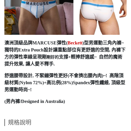
澳洲頂級品牌MARCUSE彈性(
Beckett
)型男運動三角內褲~
獨特的Extra Pouch設計讓重點部位有更舒適的空間, 內褲下
方的彈性車線呈現剛
支撐+輕捧舒適感
~ 自然的魔術
剛好的
提升效果, 讓人愛不釋手.
舒適腰帶設計, 不緊繃彈性更好(不會擠出腰內肉)~! 高階頂
級材質(Nylon 72%)+高比例(28%)Spandex彈性纖維, 頂級型
男運動時尚~!
(男內褲/Designed in Australia)
規格說明