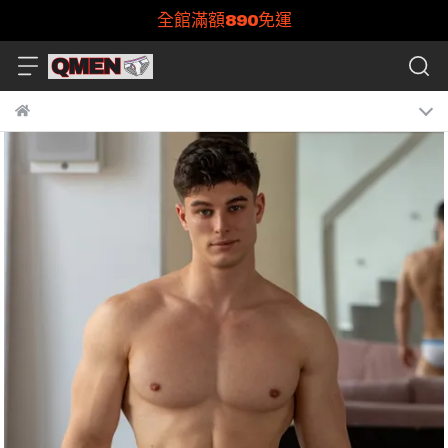
全館滿額890免運