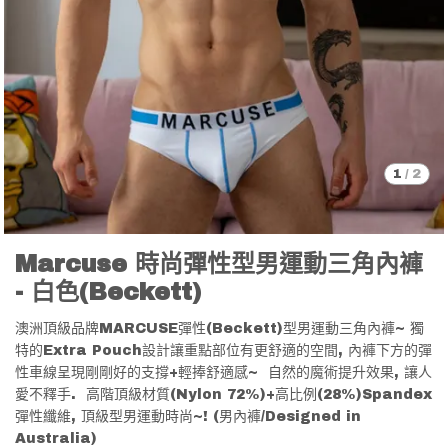
1
/
2
Marcuse 時尚彈性型男運動三角內褲
- 白色(Beckett)
澳洲頂級品牌MARCUSE彈性(Beckett)型男運動三角內褲~ 獨
特的Extra Pouch設計讓重點部位有更舒適的空間, 內褲下方的彈
性車線呈現剛剛好的支撐+輕捧舒適感~ 自然的魔術提升效果, 讓人
愛不釋手. 高階頂級材質(Nylon 72%)+高比例(28%)Spandex
彈性纖維, 頂級型男運動時尚~! (男內褲/Designed in
Australia)