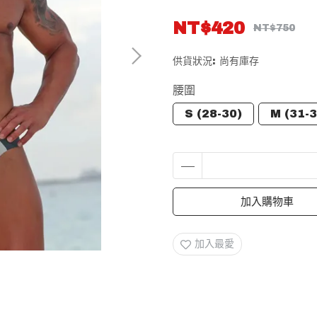
NT$420
NT$750
供貨狀況:
尚有庫存
腰圍
S (28-30)
M (31-3
加入購物車
加入最愛