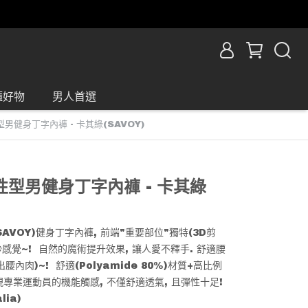
櫃好物
男人首選
型男健身丁字內褲 - 卡其綠(SAVOY)
彈性型男健身丁字內褲 - 卡其綠
AVOY)健身丁字內褲, 前端"重要部位"獨特(3D剪
感覺~! 自然的魔術提升效果, 讓人愛不釋手. 舒適腰
內肉)~! 舒適(Polyamide 80%)材質+高比例
 呈現專業運動員的機能觸感, 不僅舒適透氣, 且彈性十足!
lia)