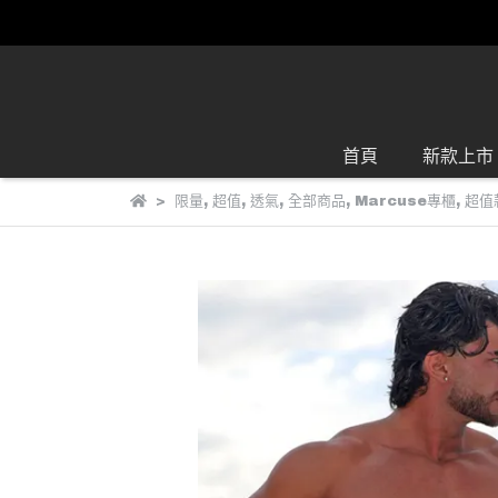
首頁
新款上市
限量
,
超值
,
透氣
,
全部商品
,
Marcuse專櫃
,
超值