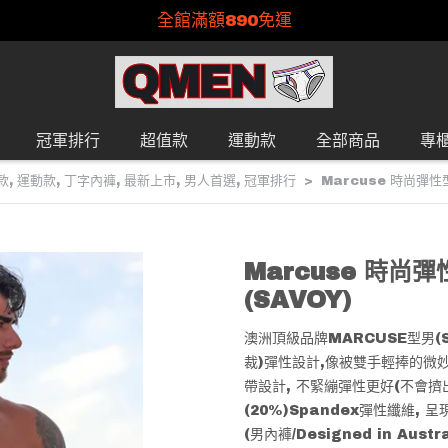
全館滿額890免運
冠軍排行
超值款
運動款
全部商品
專
款
,
運動款
,
丁字內褲
,
最新上市
,
男人首選
,
冠軍排行
Marcuse 時尚彈性
Marcuse 時尚
(SAVOY)
澳洲頂級品牌MARCUSE型男(S
裁)彈性設計,像被雙手輕捧的微妙
帶設計, 不緊繃彈性更好(不會擠出腰
(20%)Spandex彈性纖維,
(男內褲/Designed in Austra