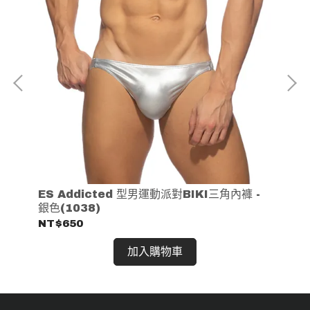
藍色
ES Addicted 型男運動派對BIKI三角內褲 -
ES
銀色(1038)
GO
NT$650
NT
加入購物車