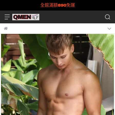
全館滿額890免運