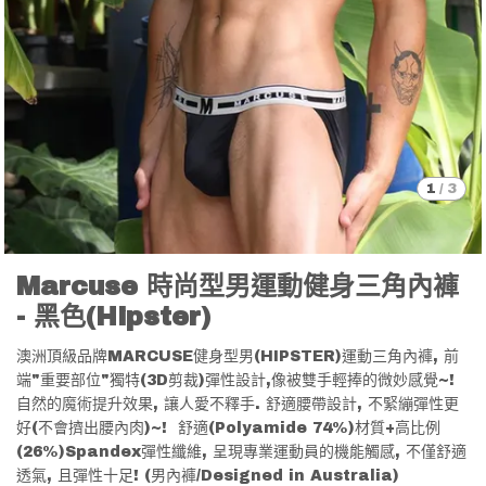
1
/
3
Marcuse 時尚型男運動健身三角內褲
- 黑色(Hipster)
澳洲頂級品牌MARCUSE健身型男(HIPSTER)運動三角內褲, 前
端"重要部位"獨特(3D剪裁)彈性設計,像被雙手輕捧的微妙感覺~!
自然的魔術提升效果, 讓人愛不釋手. 舒適腰帶設計, 不緊繃彈性更
好(不會擠出腰內肉)~! 舒適(Polyamide 74%)材質+高比例
(26%)Spandex彈性纖維, 呈現專業運動員的機能觸感, 不僅舒適
透氣, 且彈性十足! (男內褲/Designed in Australia)