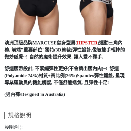
澳洲頂級品牌MARCUSE健身型男(
HIPSTER
)運動三角內
褲, 前端"重要部位"獨特(3D剪裁)彈性設計,像被雙手輕捧的
微妙感覺~! 自然的魔術提升效果, 讓人愛不釋手.
舒適腰帶設計, 不緊繃彈性更好(不會擠出腰內肉)~! 舒適
(Polyamide 74%)材質+高比例(26%)Spandex彈性纖維, 呈現
專業運動員的機能觸感, 不僅舒適透氣, 且彈性十足!
(男內褲/Designed in Australia)
規格說明
腰圍(吋):