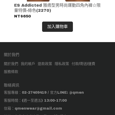
色
ES Addicted 雅痞型男時尚運動四角內褲☆限
E
量特價-綠色(2270)
量特
NT$650
NT
加入購物車
關於我們
關於我們
我的帳戶
退款政策
隱私政策
付款/寄送/運費
服務條款
聯絡資訊
客服專線：02-27409419 / 官方LINE: @qmen
客服時間：(週一至週五) 13:00-17:00
信箱：qmenwear@gmail.com