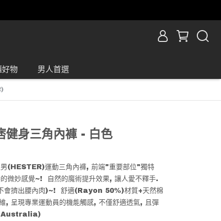
櫃好物
男人首選
)
雅痞健身三角內褲 - 白色
男(HESTER)運動三角內褲, 前端"重要部位"獨特
捧的微妙感覺~! 自然的魔術提升效果, 讓人愛不釋手.
會擠出腰內肉)~! 舒適(Rayon 50%)材質+天然棉
性纖維, 呈現專業運動員的機能觸感, 不僅舒適透氣, 且彈
Australia)