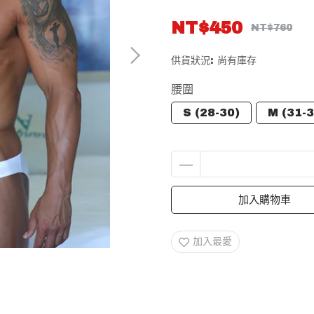
NT$450
NT$760
供貨狀況:
尚有庫存
腰圍
S (28-30)
M (31-3
加入購物車
加入最愛