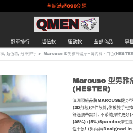
全館滿額890免運
冠軍排行
超值款
運動款
全部商品
專
內褲
,
超值款
,
冠軍排行
Marcuse 型男雅痞健身三角內褲 - 白色(HESTER
Marcuse 型男
(HESTER)
澳洲頂級品牌MARCUSE健身型
(3D剪裁)彈性設計,像被雙手輕
舒適腰帶設計, 不緊繃彈性更好(不
(45%)+(5%)Spandex彈
性十足! (男內褲/Designed in 