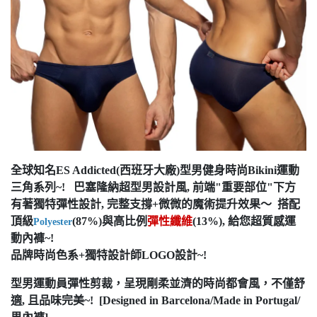
全球知名ES Addicted(西班牙大廠)型男健身時尚Bikini運動
三角系列~! 巴塞隆納超型男設計風, 前端"重要部位"下方
有著獨特彈性設計, 完整支撐+微微的魔術提升效果～ 搭配
頂級
(87%)與高比例
彈性纖維
(13%), 給您超質感運
Polyester
動內褲~!
品牌時尚色系+獨特設計師LOGO設計~!
型男運動員彈性剪裁，呈現剛柔並濟的時尚都會風，不僅舒
適, 且品味完美~! [Designed in Barcelona/Made in Portugal/