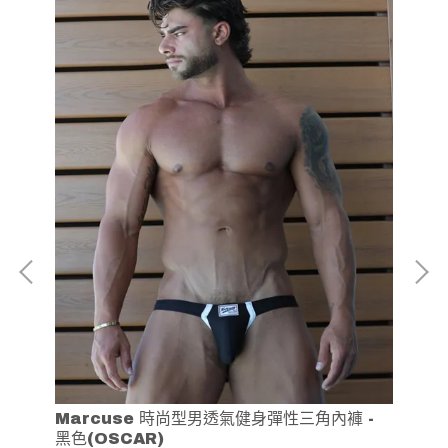
 -
Marcuse 時尚型男透氣健身彈性三角內褲 -
M
黑色(OSCAR)
藍色