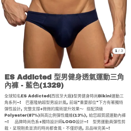
1
/
3
ES Addicted 型男健身透氣運動三角
內褲 - 藍色(1329)
全球知名ES Addicted(西班牙大廠)型男健身時尚Bikini運動三
角系列~! 巴塞隆納超型男設計風, 前端"重要部位"下方有著獨特
彈性設計, 完整支撐+微微的魔術提升效果～ 搭配頂級
Polyester(87%)與高比例彈性纖維(13%), 給您超質感運動內褲
~! 品牌時尚色系+獨特設計師LOGO設計~! 型男運動員彈性剪
裁，呈現剛柔並濟的時尚都會風，不僅舒適, 且品味完美~!