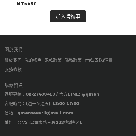
NT$450
NT
加入購物車
關於我們
關於我們
我的帳戶
退款政策
隱私政策
付款/寄送/運費
服務條款
聯絡資訊
客服專線：02-27409419 / 官方LINE: @qmen
客服時間：(週一至週五) 13:00-17:00
信箱：qmenwear@gmail.com
地址：台北市忠孝東路三段303號3樓之1