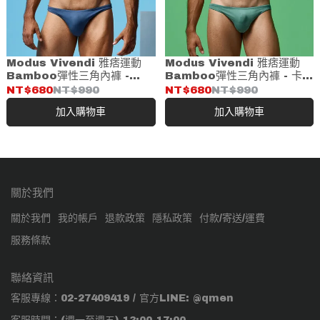
Modus Vivendi 雅痞運動
Modus Vivendi 雅痞運動
Bamboo彈性三角內褲 -
Bamboo彈性三角內褲 - 卡其
INDIGO(13412)
綠(13412)
NT$680
NT$990
NT$680
NT$990
加入購物車
加入購物車
關於我們
關於我們
我的帳戶
退款政策
隱私政策
付款/寄送/運費
服務條款
聯絡資訊
客服專線：02-27409419 / 官方LINE: @qmen