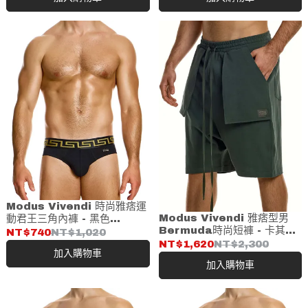
Modus Vivendi 時尚雅痞運
Modus Vivendi 雅痞型男
動君王三角內褲 - 黑色
Bermuda時尚短褲 - 卡其綠
(11613)
NT$740
NT$1,020
(17662)
NT$1,620
NT$2,300
加入購物車
加入購物車